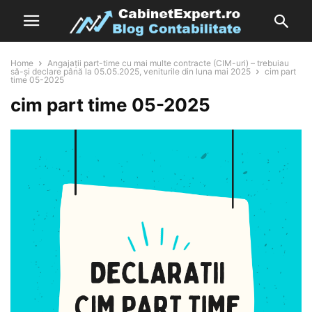
Home
Angajații part-time cu mai multe contracte (CIM-uri) – trebuiau
să-și declare până la 05.05.2025, veniturile din luna mai 2025
cim part
time 05-2025
cim part time 05-2025